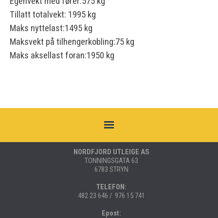
Egenvekt med fører:575 kg
Tillatt totalvekt: 1995 kg
Maks nyttelast:1495 kg
Maksvekt på tilhengerkobling:75 kg
Maks aksellast foran:1950 kg
NORDFJORD UTLEIGE AS
TONNINGSGATA 63
6783 STRYN
TELEFON:
482 23 646 / 976 15 741
Epost: